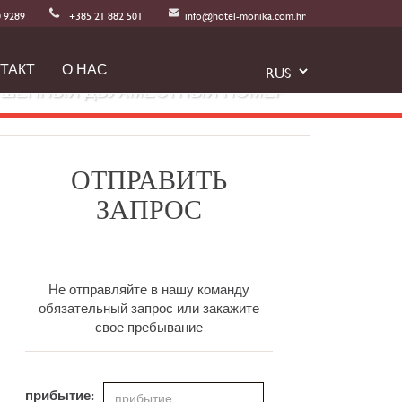
0 9289
+385 21 882 501
info@hotel-monika.com.hr
Комната 206
ТАКТ
О НАС
ЧШЕННЫЙ ДВУХМЕСТНЫЙ НОМЕР
ОТПРАВИТЬ
ЗАПРОС
Не отправляйте в нашу команду
обязательный запрос или закажите
свое пребывание
прибытие: