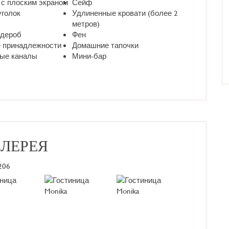
 с плоским экраном
Сейф
уголок
Удлиненные кровати (более 2
метров)
рдероб
Фен
 принадлежности
Домашние тапочки
ые каналы
Мини-бар
АЛЕРЕЯ