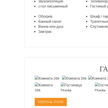
звукоизоляция
Телевизор
стол письменный
Гостиный 
Обогрев
Шкаф / га
Банный халат
Туалетные
Ванна или душ
Спутников
Завтрак
Г
VIRTUAL TOUR