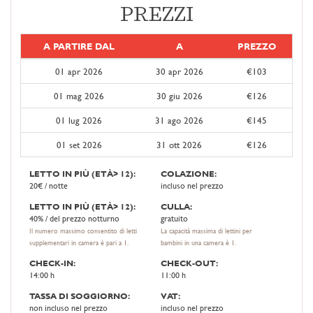
PREZZI
A PARTIRE DAL
A
PREZZO
01 apr 2026
30 apr 2026
€103
01 mag 2026
30 giu 2026
€126
01 lug 2026
31 ago 2026
€145
01 set 2026
31 ott 2026
€126
LETTO IN PIÙ (ETÀ> 12):
COLAZIONE:
20€ / notte
incluso nel prezzo
LETTO IN PIÙ (ETÀ> 12):
CULLA:
40% / del prezzo notturno
gratuito
Il numero massimo consentito di letti
La capacità massima di lettini per
supplementari in camera è pari a 1.
bambini in una camera è 1.
CHECK-IN:
CHECK-OUT:
14:00 h
11:00 h
TASSA DI SOGGIORNO:
VAT:
non incluso nel prezzo
incluso nel prezzo