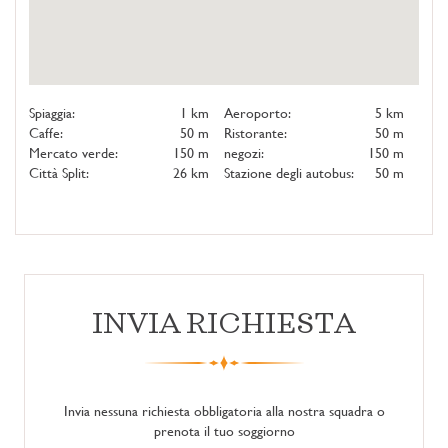
Spiaggia:
1 km
Aeroporto:
5 km
Caffe:
50 m
Ristorante:
50 m
Mercato verde:
150 m
negozi:
150 m
Città Split:
26 km
Stazione degli autobus:
50 m
INVIA RICHIESTA
Invia nessuna richiesta obbligatoria alla nostra squadra o
prenota il tuo soggiorno