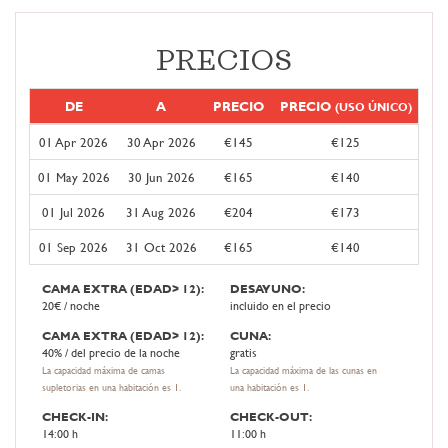
PRECIOS
DE
A
PRECIO
PRECIO
(USO ÚNICO)
01 Apr 2026
30 Apr 2026
€145
€125
01 May 2026
30 Jun 2026
€165
€140
01 Jul 2026
31 Aug 2026
€204
€173
01 Sep 2026
31 Oct 2026
€165
€140
CAMA EXTRA (EDAD> 12):
DESAYUNO:
20€ / noche
incluido en el precio
CAMA EXTRA (EDAD> 12):
CUNA:
40% / del precio de la noche
gratis
La capacidad máxima de camas
La capacidad máxima de las cunas en
supletorias en una habitación es 1.
una habitación es 1.
CHECK-IN:
CHECK-OUT:
14:00 h
11:00 h